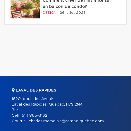
Comment créer de l'intimité sur
un balcon de condo?
DESIGN
|
26 juillet 2026
LAVAL DES RAPIDES
1620, boul. de l'Avenir
Laval des Rapides, Québec, H7S 2N4
Bur.:
Cell.:
514 865-3162
Courriel:
charles.marsolais@remax-quebec.com