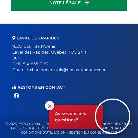
NOTE LÉGALE
LAVAL DES RAPIDES
1620, boul. de l'Avenir
Laval des Rapides, Québec, H7S 2N4
Bur.:
Cell.:
514 865-3162
Courriel:
charles.marsolais@remax-quebec.com
RESTONS EN CONTACT
×
Avez-vous des
questions?
© 2026 RE/MAX 2000 – FRANCHISÉ INDÉPENDANT ET AUTONOME DE RE/MAX
QUÉBEC – TOUS DROITS RÉSERVÉS -
POLITIQUE DE CONFIDENTIALITÉ
-
CONDITIONS D'UTILISATION
-
GESTION DU CONSENTEMENT