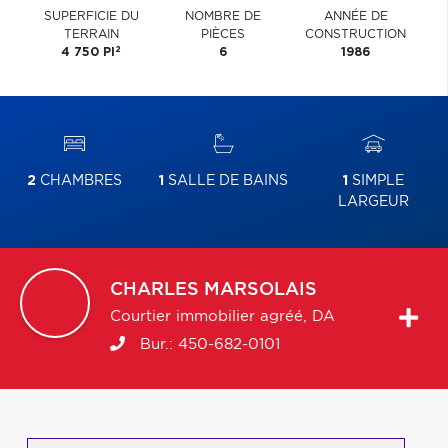
SUPERFICIE DU
NOMBRE DE
ANNÉE DE
TERRAIN
PIÈCES
CONSTRUCTION
2
4 750 PI
6
1986
2
CHAMBRES
1
SALLE DE BAINS
1
SIMPLE
LARGEUR
CHARLES
MARSOLAIS
Courtier immobilier agréé, DA
Bur.:
450-682-0101